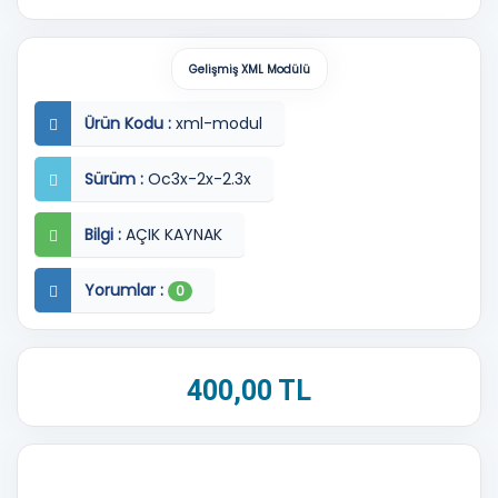
Gelişmiş XML Modülü
Ürün Kodu :
xml-modul
Sürüm :
Oc3x-2x-2.3x
Bilgi :
AÇIK KAYNAK
Yorumlar :
0
400,00 TL