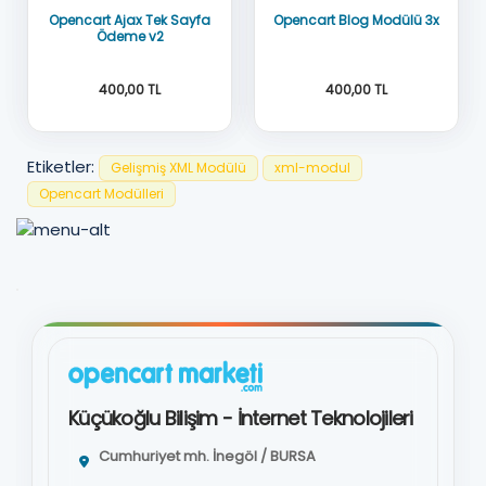
Opencart Ajax Tek Sayfa
Opencart Blog Modülü 3x
Ödeme v2
400,00 TL
400,00 TL
Etiketler:
Gelişmiş XML Modülü
xml-modul
Oc3x-2x-2.3x
OC 3x
Opencart Modülleri
AÇIK KAYNAK
AÇIK KAYNAK KOD
Küçükoğlu Bilişim - İnternet Teknolojileri
Cumhuriyet mh. İnegöl / BURSA