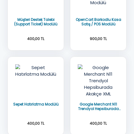
Müşteri Destek Talebi
OpenCart Barkodlu Kasa
(Support Ticket) Modülü
Satış / POS Modülü
400,00 TL
900,00 TL
Oc3x-2x-2.3x
OC 3x
AÇIK KAYNAK
AÇIK KAYNAK KOD
Sepet Hatırlatma Modülü
Google Merchant N11
Trendyol Hepsiburada
Akakçe XML
400,00 TL
400,00 TL