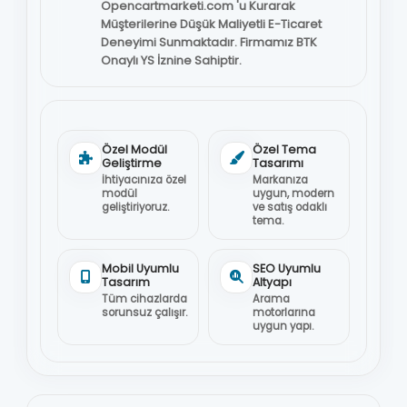
Opencartmarketi.com 'u Kurarak
Müşterilerine Düşük Maliyetli E-Ticaret
Deneyimi Sunmaktadır. Firmamız BTK
Onaylı YS İznine Sahiptir.
Özel Modül
Özel Tema
Geliştirme
Tasarımı
İhtiyacınıza özel
Markanıza
modül
uygun, modern
geliştiriyoruz.
ve satış odaklı
tema.
Mobil Uyumlu
SEO Uyumlu
Tasarım
Altyapı
Tüm cihazlarda
Arama
sorunsuz çalışır.
motorlarına
uygun yapı.