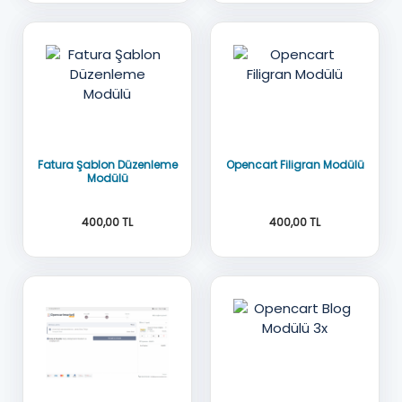
OC 3x
Oc3x-2x-2.3x-2.1x
AÇIK KAYNAK KOD
AÇIK KAYNAK KOD
Fatura Şablon Düzenleme
Opencart Filigran Modülü
Modülü
400,00 TL
400,00 TL
Oc3x-2x-2.3x-2.1x
OC 3x
AÇIK KAYNAK KOD
AÇIK KAYNAK KOD