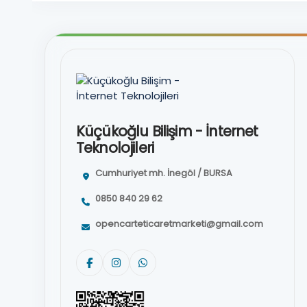
Küçükoğlu Bilişim - İnternet
Teknolojileri
Cumhuriyet mh. İnegöl / BURSA
0850 840 29 62
opencarteticaretmarketi@gmail.com