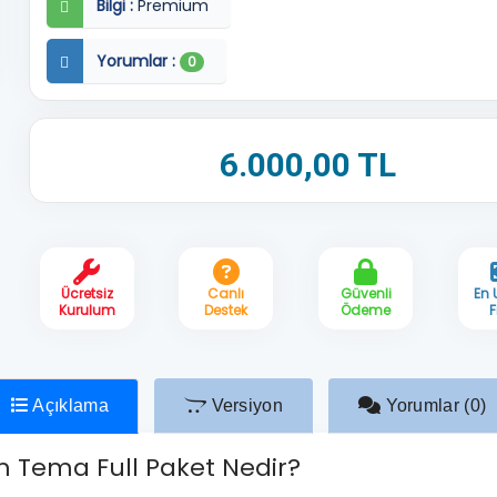
Bilgi :
Premium
Yorumlar :
0
6.000,00 TL
Ücretsiz
Canlı
Güvenli
En
Kurulum
Destek
Ödeme
F
Açıklama
Versiyon
Yorumlar (0)
 Tema Full Paket Nedir?