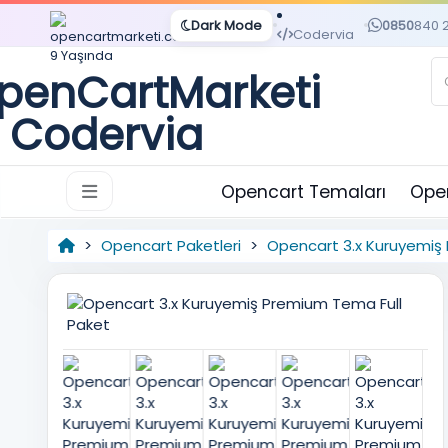
Dark Mode
0850
840 
Codervia
Opencart Temaları
Open
Opencart Paketleri
Opencart 3.x Kuruyemiş