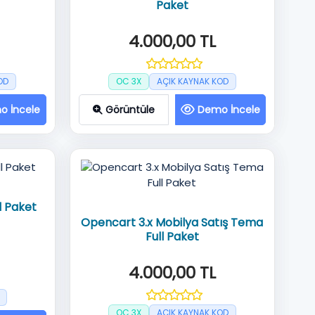
Paket
4.000,00 TL
OD
OC 3X
AÇIK KAYNAK KOD
o İncele
Görüntüle
Demo İncele
l Paket
Opencart 3.x Mobilya Satış Tema
Full Paket
4.000,00 TL
OC 3X
AÇIK KAYNAK KOD