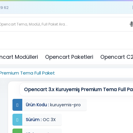
29 62
cart Modülleri
Opencart Paketleri
Opencart C2
 Premium Tema Full Paket
Opencart 3.x Kuruyemiş Premium Tema Full Pa
Ürün Kodu :
kuruyemis-pro
Sürüm :
OC 3X