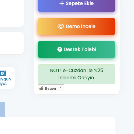
Sepete
Ekle
Demo
İncele
Destek Talebi
NOT! e-Cüzdan İle %25
İndirimli Ödeyin.
 Uygun
iyat
Beğen
1