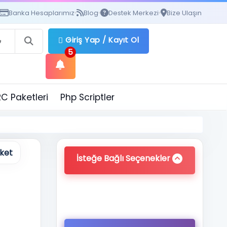
Banka Hesaplarımız
Blog
Destek Merkezi
Bize Ulaşın
Giriş Yap
/
Kayıt Ol
5
C Paketleri
Php Scriptler
ket
İsteğe Bağlı Seçenekler