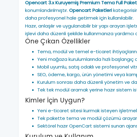
Opencart 3.x Kuruyemiş Premium Tema Full Paket
konumlandırılmıştır.
Opencart Paketleri
kategorisi
daha profesyonel hale getirmek için kullanılabilir.
Hazır, anlaşılır ve uygulanabilir bir yapı arayan 
işlevi daha düzenli şekilde kullanmanıza yardımcı o
Öne Çıkan Özellikler
Tema, modül ve temel e-ticaret ihtiyaçlarını
Yeni mağaza kurulumlarında hızlı başlangıç 
Mobil uyumlu, satış odaklı ve profesyonel vit
SEO, ödeme, kargo, ürün yönetimi veya kam
Kurulum sonrası daha düzenli yönetim ve d
Tek tek modül aramak yerine hazır sistem is
Kimler İçin Uygun?
Yeni e-ticaret sitesi kurmak isteyen işletme
Tek pakette tema ve modül çözümü arayan k
Sektörel hazır OpenCart sistemi sunan ajans
Kurulum ve Kullanım