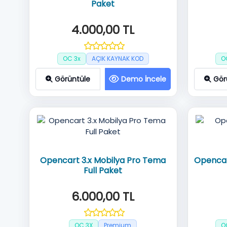
Paket
4.000,00 TL
OC 3x
AÇIK KAYNAK KOD
O
Görüntüle
Demo İncele
Gör
Opencart 3.x Mobilya Pro Tema
Opencart
Full Paket
6.000,00 TL
OC 3X
Premium
O