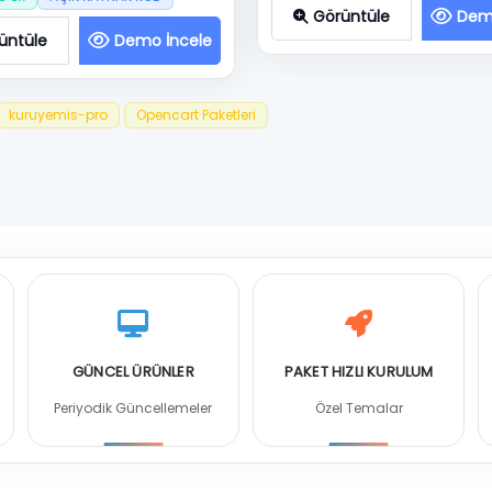
Görüntüle
Dem
üntüle
Demo İncele
kuruyemis-pro
Opencart Paketleri
GÜNCEL ÜRÜNLER
PAKET HIZLI KURULUM
Periyodik Güncellemeler
Özel Temalar