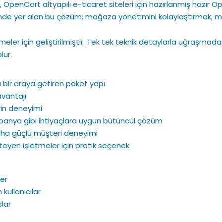
, OpenCart altyapılı e-ticaret siteleri için hazırlanmış hazır 
nde yer alan bu çözüm; mağaza yönetimini kolaylaştırmak, mü
işletmeler için geliştirilmiştir. Tek tek teknik detaylarla uğr
lur.
 bir araya getiren paket yapı
avantajı
rin deneyimi
panya gibi ihtiyaçlara uygun bütüncül çözüm
aha güçlü müşteri deneyimi
teyen işletmeler için pratik seçenek
ler
ullanıcılar
lar