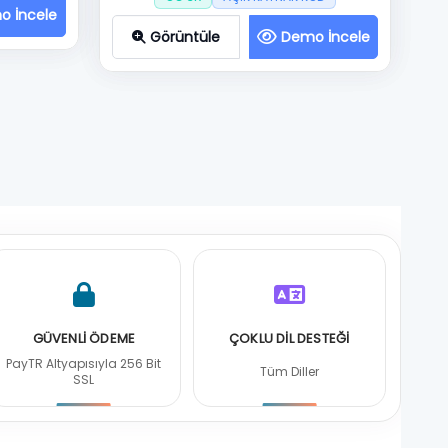
o İncele
Görüntüle
Demo İncele
GÜVENLİ ÖDEME
ÇOKLU DİL DESTEĞİ
PayTR Altyapısıyla 256 Bit
Tüm Diller
SSL