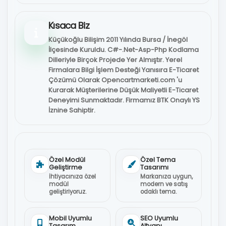
Kısaca Biz
Küçükoğlu Bilişim 2011 Yılında Bursa / İnegöl
İlçesinde Kuruldu. C#-.Net-Asp-Php Kodlama
Dilleriyle Birçok Projede Yer Almıştır. Yerel
Firmalara Bilgi İşlem Desteği Yanısıra E-Ticaret
Çözümü Olarak Opencartmarketi.com 'u
Kurarak Müşterilerine Düşük Maliyetli E-Ticaret
Deneyimi Sunmaktadır. Firmamız BTK Onaylı YS
İznine Sahiptir.
Özel Modül
Özel Tema
Geliştirme
Tasarımı
İhtiyacınıza özel
Markanıza uygun,
modül
modern ve satış
geliştiriyoruz.
odaklı tema.
Mobil Uyumlu
SEO Uyumlu
Tasarım
Altyapı