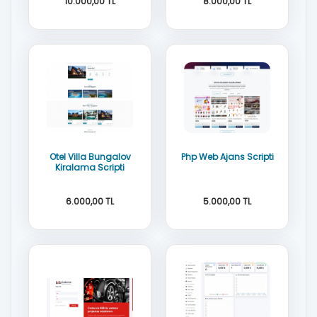
10.000,00 TL
8.000,00 TL
DOMAİN LİSANSLI
AÇIK KAYNAK KOD
Premium
DOMAİN LİSANS YOK
Otel Villa Bungalov
Php Web Ajans Scripti
Kiralama Scripti
6.000,00 TL
5.000,00 TL
AÇIK KAYNAK KOD
AÇIK KAYNAK
DOMAİN LİSANS YOK
DOMAİN LİSANS YOK