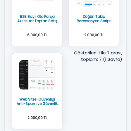
B2B Bayii Oto Parça
Düğün Takip
Aksesuar Toptan Satış
Rezervasyon Scripti
Scripti
6.000,00 TL
2.000,00 TL
Gösterilen: 1 ile 7 arası,
toplam: 7 (1 Sayfa)
AÇIK KAYNAK KOD
AÇIK KAYNAK KOD
DOMAİN LİSANS YOK
Php 7.4 PDO / UI
Web Sitesi Güvenliği
Anti-Spam ve Güvenlik
Duvarı
2.000,00 TL