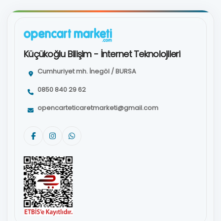
Küçükoğlu Bilişim - İnternet Teknolojileri
Cumhuriyet mh. İnegöl / BURSA
0850 840 29 62
opencarteticaretmarketi@gmail.com