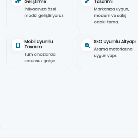
Geliştirme
Tasarımı
İhtiyacınıza özel
Markanıza uygun,
modül geliştiriyoruz.
modern ve satış
odaklı tema.
Mobil Uyumlu
SEO Uyumlu Altyapı
Tasarım
Arama motorlarına
Tüm cihazlarda
uygun yapı.
sorunsuz çalışır.