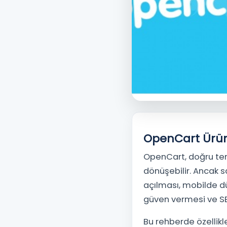
OpenCart Ürün 
OpenCart Ürün G
OpenCart, doğru tem
dönüşebilir. Ancak sa
açılması, mobilde d
güven vermesi ve SE
Bu rehberde özellik