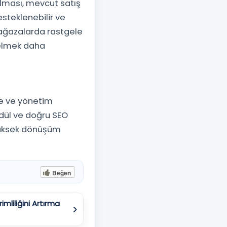
ması, mevcut satış
steklenebilir ve
mağazalarda rastgele
nelmek daha
ne ve yönetim
odül ve doğru SEO
yüksek dönüşüm
Beğen
liliğini Artırma