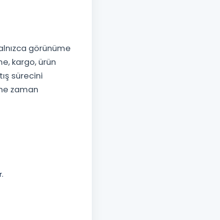
yalnızca görünüme
me, kargo, ürün
ış sürecini
bine zaman
r.