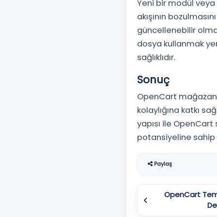
Yeni bir modül vey
akışının bozulmasın
güncellenebilir olm
dosya kullanmak yer
sağlıklıdır.
Sonuç
OpenCart mağazanızı
kolaylığına katkı s
yapısı ile OpenCar
potansiyeline sahip 
Paylaş
OpenCart Tema
De