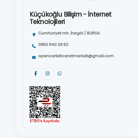
Küçükoğlu Bilişim - İnternet
Teknolojileri
Cumhuriyet mh. İnegöl / BURSA
0850 840 29 62
opencarteticaretmarketi@gmail.com