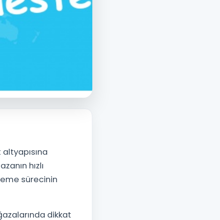
r?
 altyapısına
azanın hızlı
ödeme sürecinin
azalarında dikkat