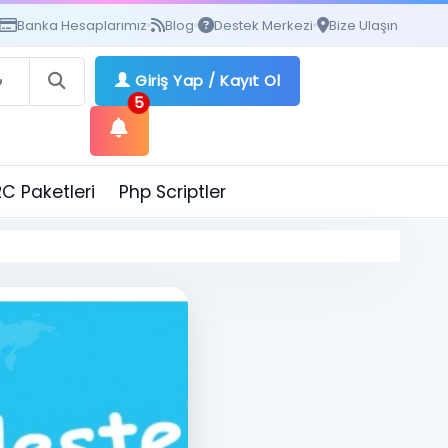
Banka Hesaplarımız
Blog
Destek Merkezi
Bize Ulaşın
Giriş Yap
/
Kayıt Ol
5
C Paketleri
Php Scriptler