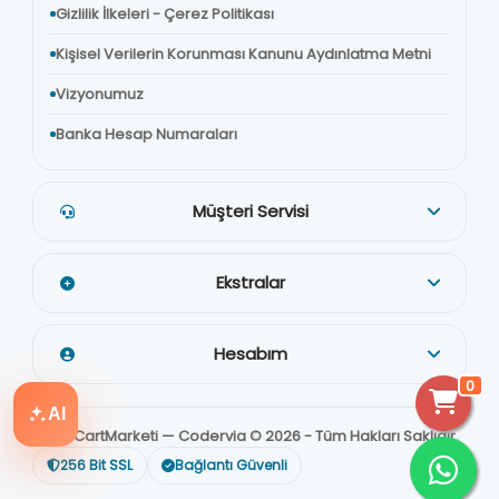
Gizlilik İlkeleri - Çerez Politikası
Kişisel Verilerin Korunması Kanunu Aydınlatma Metni
Vizyonumuz
Banka Hesap Numaraları
Müşteri Servisi
Ekstralar
Hesabım
0
AI
OpenCartMarketi — Codervia © 2026 - Tüm Hakları Saklıdır.
256 Bit SSL
Bağlantı Güvenli