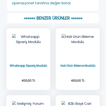
operasyonel tarafına değer katar.
«««««« BENZER ÜRÜNLER »»»»»»
Whatsapp Sipariş Modülü
Hızlı Ürün Ekleme Modülü
400,00 TL
400,00 TL
OC 3x
Oc3x-2x-2.3x