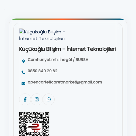
Küçükoğlu Bilişim - İnternet Teknolojileri
Cumhuriyet mh. İnegöl / BURSA
0850 840 29 62
opencarteticaretmarketi@gmail.com