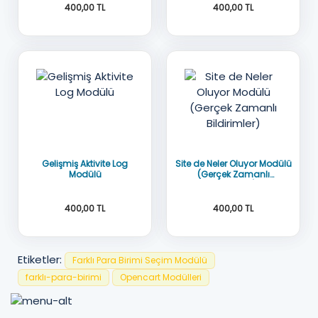
400,00 TL
400,00 TL
Oc3x-2x-2.3x-2.1x
OC 3x
AÇIK KAYNAK KOD
AÇIK KAYNAK KOD
Gelişmiş Aktivite Log
Site de Neler Oluyor Modülü
Modülü
(Gerçek Zamanlı
Bildirimler)
400,00 TL
400,00 TL
Etiketler:
Farklı Para Birimi Seçim Modülü
OC 3x
Oc3x-2.2x-2.3x
farklı-para-birimi
Opencart Modülleri
DOMAİN LİSANS YOK
AÇIK KAYNAK KOD