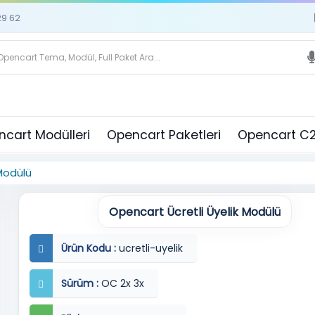
29 62
cart Modülleri
Opencart Paketleri
Opencart C2
Modülü
Opencart Ücretli Üyelik Modülü
Ürün Kodu :
ucretli-uyelik
Sürüm :
OC 2x 3x