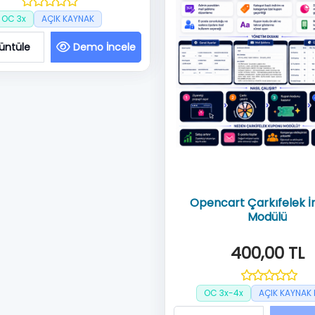
OC 3x
AÇIK KAYNAK
üntüle
Demo İncele
Opencart Çarkıfelek İ
Modülü
400,00 TL
OC 3x-4x
AÇIK KAYNAK