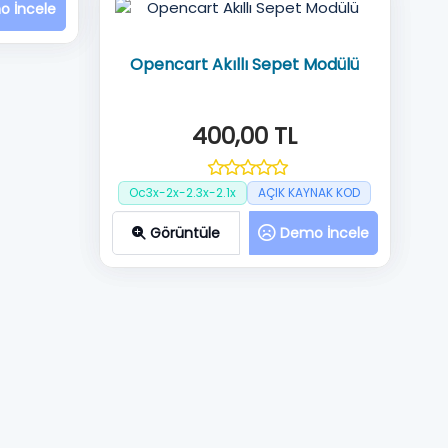
 İncele
Opencart Akıllı Sepet Modülü
400,00 TL
Oc3x-2x-2.3x-2.1x
AÇIK KAYNAK KOD
Görüntüle
Demo İncele