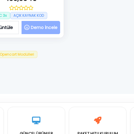
C 3x
AÇIK KAYNAK KOD
üntüle
Demo İncele
Opencart Modülleri
GÜNCEL ÜRÜNLER
PAKET HIZLI KURULUM