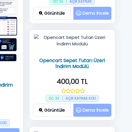
OC 3x
AÇIK KAYNAK
Görüntüle
Demo İncele
Opencart Sepet Tutarı Üzeri
İndirim Modülü
400,00 TL
ndirim
OC 3X
AÇIK KAYNAK KOD
Görüntüle
Demo İncele
 KOD