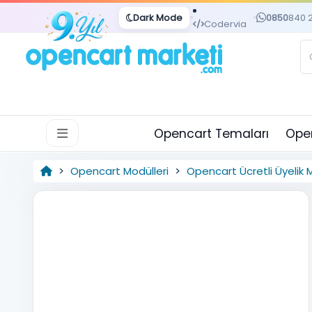
Dark Mode
0850
840 
Codervia
Opencart Temaları
Open
Opencart Modülleri
Opencart Ücretli Üyelik 