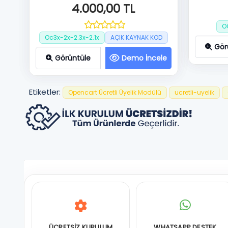
4.000,00 TL
O
Oc3x-2x-2.3x-2.1x
AÇIK KAYNAK KOD
Gör
Görüntüle
Demo İncele
Etiketler:
Opencart Ücretli Üyelik Modülü
ucretli-uyelik
ÜCRETSİZ KURULUM
WHATSAPP DESTEK