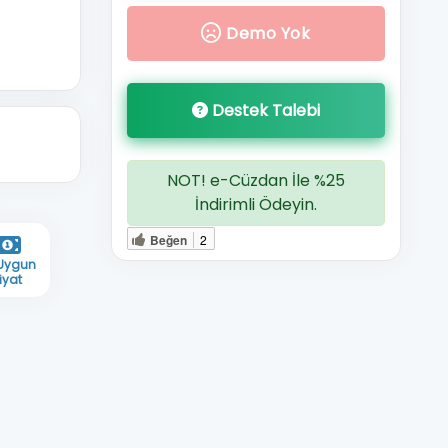
Demo Yok
Destek Talebi
NOT! e-Cüzdan İle %25
İndirimli Ödeyin.
Beğen
2
 Uygun
iyat