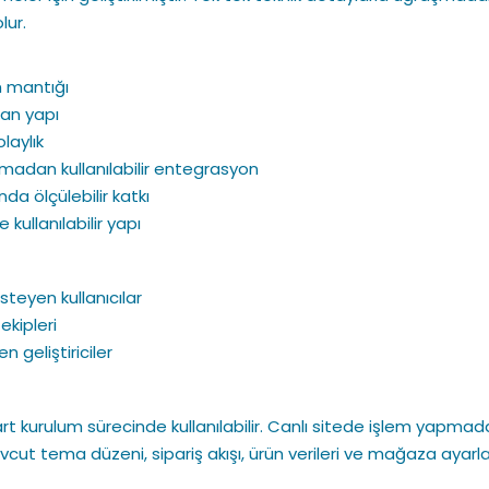
lur.
m mantığı
ran yapı
laylık
madan kullanılabilir entegrasyon
a ölçülebilir katkı
ullanılabilir yapı
teyen kullanıcılar
ekipleri
 geliştiriciler
Cart kurulum sürecinde kullanılabilir. Canlı sitede işlem ya
ut tema düzeni, sipariş akışı, ürün verileri ve mağaza ayarlar