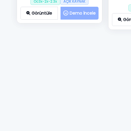
Oc3x-2x-2.3x
AÇIK KAYNAK
Görüntüle
Demo İncele
Gör